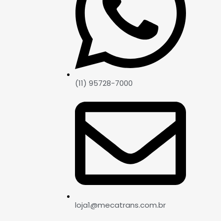
(11) 95728-7000
loja1@mecatrans.com.br