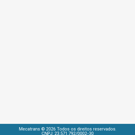
Mecatrans © 2026 Todos os direitos reservados.
CNPJ: 23.571.792/0002-30