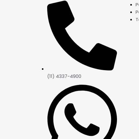
P
P
T
(11) 4337-4900