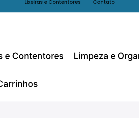
Lixeiras e Contentores
Contato
as e Contentores
Limpeza e Orga
Carrinhos