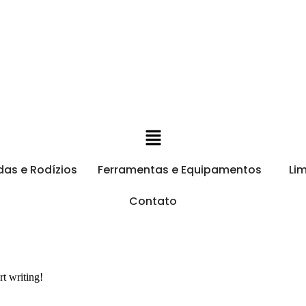
das e Rodízios
Ferramentas e Equipamentos
Li
Contato
rt writing!