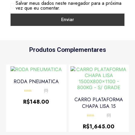
Salvar meus dados neste navegador para a próxima
vez que eu comentar.
Produtos Complementares
RODA PNEUMATICA
(0)
Avaliação
CARRO PLATAFORMA
0
R$
148.00
de
CHAPA LISA 15
5
(0)
Avaliação
0
R$
1,645.00
de
5