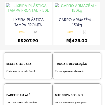
LIXEIRA PLÁSTICA
CARRO ARMAZÉM –
TAMPA FRONTA
150kg
(0)
(0)
Avaliação
Avaliação
0
0
R$
207.90
R$
425.00
de
de
5
5
RECEBA EM CASA
TROCA E DEVOLUÇÃO
Enviamos para todo Brasil
7 dias após o recebimento
PARCELE EM ATÉ
SITE 100% SEGURO
12x Com cartões de crédito
Seus dados estão protegidos