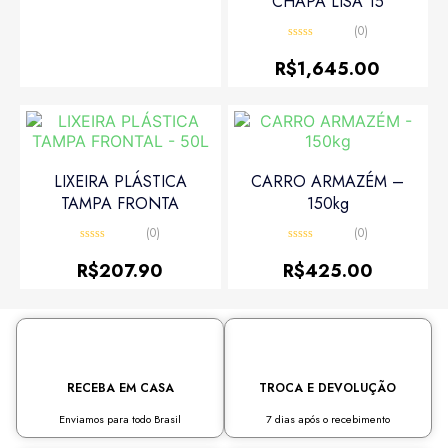
CHAPA LISA 15
5
(0)
Avaliação
0
R$
1,645.00
de
5
LIXEIRA PLÁSTICA
CARRO ARMAZÉM –
TAMPA FRONTA
150kg
(0)
(0)
Avaliação
Avaliação
0
0
R$
207.90
R$
425.00
de
de
5
5
RECEBA EM CASA
TROCA E DEVOLUÇÃO
Enviamos para todo Brasil
7 dias após o recebimento