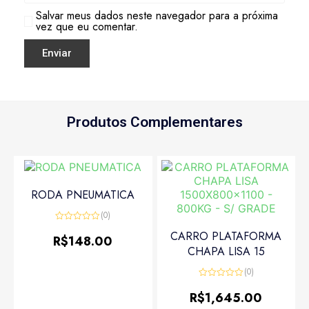
Salvar meus dados neste navegador para a próxima
vez que eu comentar.
Produtos Complementares
RODA PNEUMATICA
(0)
Avaliação
CARRO PLATAFORMA
0
R$
148.00
de
CHAPA LISA 15
5
(0)
Avaliação
0
R$
1,645.00
de