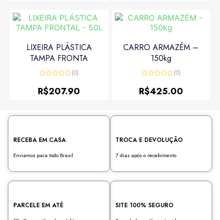
5
LIXEIRA PLÁSTICA
CARRO ARMAZÉM –
TAMPA FRONTA
150kg
(0)
(0)
Avaliação
Avaliação
0
0
R$
207.90
R$
425.00
de
de
5
5
RECEBA EM CASA
TROCA E DEVOLUÇÃO
Enviamos para todo Brasil
7 dias após o recebimento
PARCELE EM ATÉ
SITE 100% SEGURO