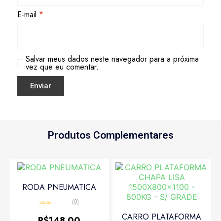
E-mail
*
Salvar meus dados neste navegador para a próxima
vez que eu comentar.
Produtos Complementares
RODA PNEUMATICA
(0)
Avaliação
CARRO PLATAFORMA
0
R$
148.00