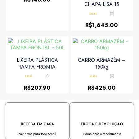
de
CHAPA LISA 15
5
(0)
Avaliação
0
R$
1,645.00
de
5
LIXEIRA PLÁSTICA
CARRO ARMAZÉM –
TAMPA FRONTA
150kg
(0)
(0)
Avaliação
Avaliação
0
0
R$
207.90
R$
425.00
de
de
5
5
RECEBA EM CASA
TROCA E DEVOLUÇÃO
Enviamos para todo Brasil
7 dias após o recebimento