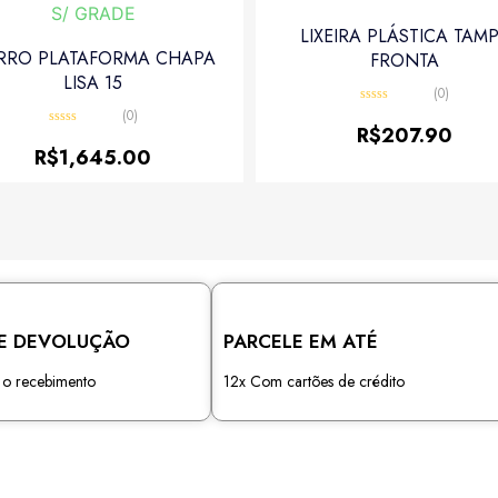
LIXEIRA PLÁSTICA TAM
RRO PLATAFORMA CHAPA
FRONTA
LISA 15
(0)
(0)
Avaliação
0
R$
207.90
Avaliação
de
0
R$
1,645.00
5
de
5
E DEVOLUÇÃO
PARCELE EM ATÉ
s o recebimento
12x Com cartões de crédito