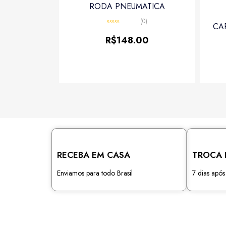
RODA PNEUMATICA
(0)
CA
Avaliação
0
R$
148.00
de
5
RECEBA EM CASA
TROCA 
Enviamos para todo Brasil
7 dias apó