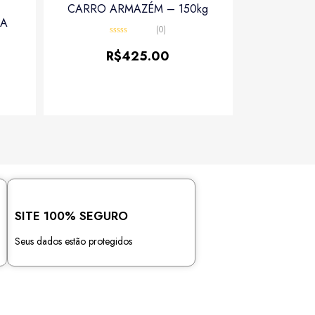
CARRO ARMAZÉM – 150kg
PA
(0)
Avaliação
0
R$
425.00
de
5
SITE 100% SEGURO
Seus dados estão protegidos