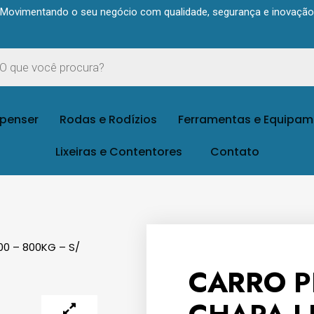
Movimentando o seu negócio com qualidade, segurança e inovação
spenser
Rodas e Rodízios
Ferramentas e Equipam
Lixeiras e Contentores
Contato
0 – 800KG – S/
CARRO 