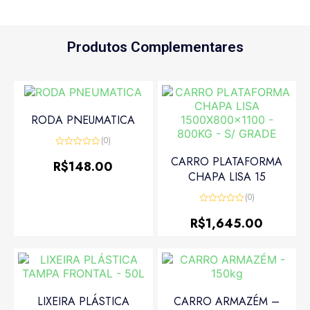
Produtos Complementares
RODA PNEUMATICA
(0)
Avaliação
CARRO PLATAFORMA
0
R$
148.00
de
CHAPA LISA 15
5
(0)
Avaliação
0
R$
1,645.00
de
5
LIXEIRA PLÁSTICA
CARRO ARMAZÉM –