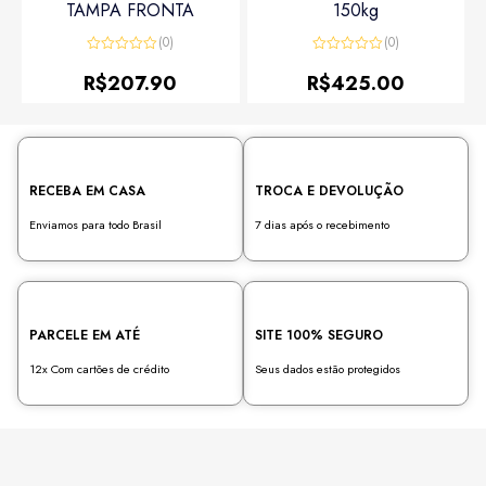
TAMPA FRONTA
150kg
(0)
(0)
Avaliação
Avaliação
0
0
R$
207.90
R$
425.00
de
de
5
5
RECEBA EM CASA
TROCA E DEVOLUÇÃO
Enviamos para todo Brasil
7 dias após o recebimento
PARCELE EM ATÉ
SITE 100% SEGURO
12x Com cartões de crédito
Seus dados estão protegidos