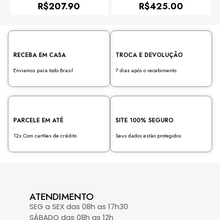
0
0
R$
207.90
R$
425.00
de
de
5
5
RECEBA EM CASA
TROCA E DEVOLUÇÃO
Enviamos para todo Brasil
7 dias após o recebimento
PARCELE EM ATÉ
SITE 100% SEGURO
12x Com cartões de crédito
Seus dados estão protegidos
ATENDIMENTO
SEG a SEX das 08h as 17h30
SÁBADO das 08h as 12h