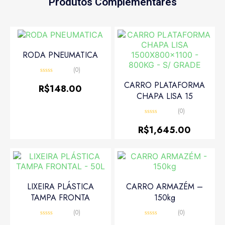
Produtos Complementares
RODA PNEUMATICA
(0)
Avaliação
CARRO PLATAFORMA
0
R$
148.00
de
CHAPA LISA 15
5
(0)
Avaliação
0
R$
1,645.00
de
5
LIXEIRA PLÁSTICA
CARRO ARMAZÉM –
TAMPA FRONTA
150kg
(0)
(0)
Avaliação
Avaliação