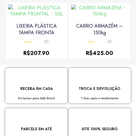
LIXEIRA PLÁSTICA
CARRO ARMAZÉM –
TAMPA FRONTA
150kg
(0)
(0)
Avaliação
Avaliação
0
0
R$
207.90
R$
425.00
de
de
5
5
RECEBA EM CASA
TROCA E DEVOLUÇÃO
Enviamos para todo Brasil
7 dias após o recebimento
PARCELE EM ATÉ
SITE 100% SEGURO