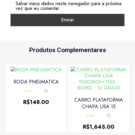
Salvar meus dados neste navegador para a próxima
vez que eu comentar.
Produtos Complementares
RODA PNEUMATICA
(0)
Avaliação
CARRO PLATAFORMA
0
R$
148.00
de
CHAPA LISA 15
5
(0)
Avaliação
0
R$
1,645.00
de
5