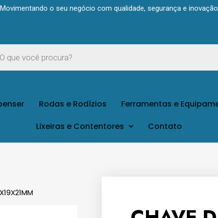
Movimentando o seu negócio com qualidade, segurança e inovação
penser
Rodas e Rodízios
Ferramentas e Equipam
Lixeiras e Contentores
Contato
7X19X21MM
CHAVE D