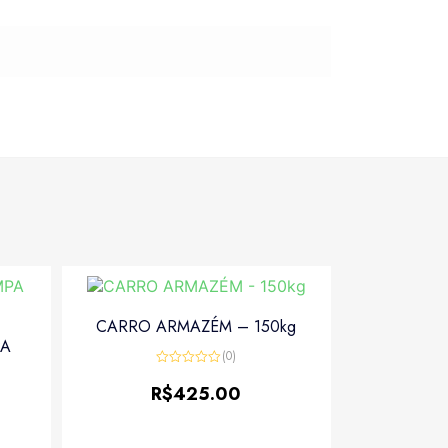
CARRO ARMAZÉM – 150kg
PA
(0)
Avaliação
0
R$
425.00
de
5