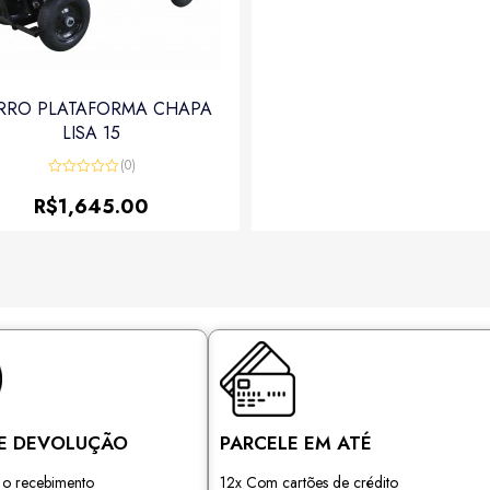
5
RRO PLATAFORMA CHAPA
LISA 15
(0)
Avaliação
0
R$
1,645.00
de
5
E DEVOLUÇÃO
PARCELE EM ATÉ
s o recebimento
12x Com cartões de crédito