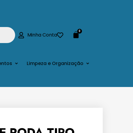
Minha Conta
entos
Limpeza e Organização
E RODA TIPO