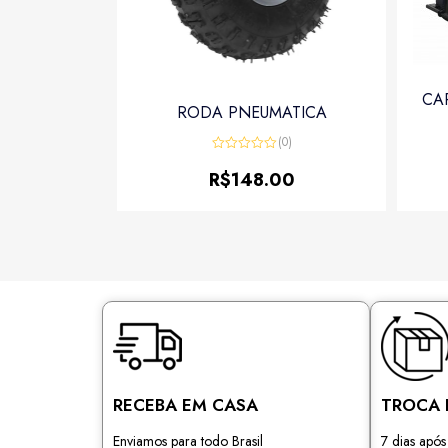
CA
RODA PNEUMATICA
(0)
Avaliação
0
R$
148.00
de
5
RECEBA EM CASA
TROCA 
Enviamos para todo Brasil
7 dias apó