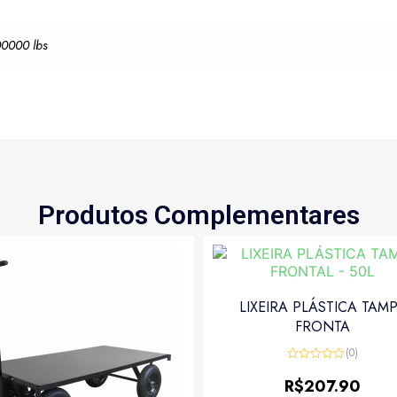
00000 lbs
Produtos Complementares
LIXEIRA PLÁSTICA TAM
FRONTA
(0)
Avaliação
0
R$
207.90
de