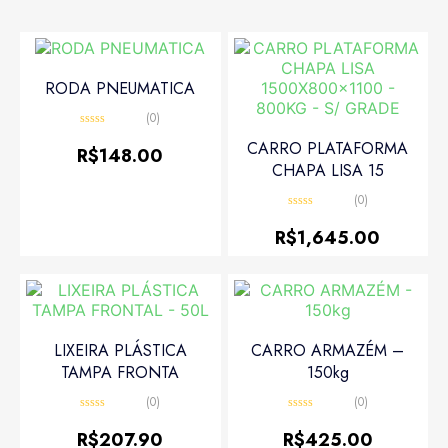
RODA PNEUMATICA
(0)
Avaliação
CARRO PLATAFORMA
0
R$
148.00
de
CHAPA LISA 15
5
(0)
Avaliação
0
R$
1,645.00
de
5
LIXEIRA PLÁSTICA
CARRO ARMAZÉM –
TAMPA FRONTA
150kg
(0)
(0)
Avaliação
Avaliação
0
0
R$
207.90
R$
425.00
de
de