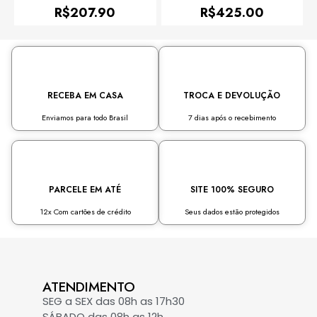
0
0
R$
207.90
R$
425.00
de
de
5
5
RECEBA EM CASA
TROCA E DEVOLUÇÃO
Enviamos para todo Brasil
7 dias após o recebimento
PARCELE EM ATÉ
SITE 100% SEGURO
12x Com cartões de crédito
Seus dados estão protegidos
ATENDIMENTO
SEG a SEX das 08h as 17h30
SÁBADO das 08h as 12h