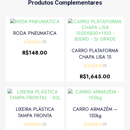
Produtos Complementares
RODA PNEUMATICA
(0)
Avaliação
CARRO PLATAFORMA
0
R$
148.00
de
CHAPA LISA 15
5
(0)
Avaliação
0
R$
1,645.00
de
5
LIXEIRA PLÁSTICA
CARRO ARMAZÉM –
TAMPA FRONTA
150kg
(0)
(0)
Avaliação
Avaliação