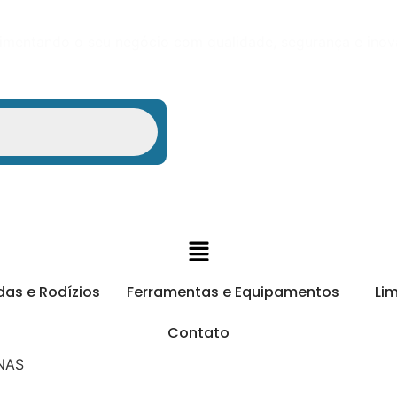
mentando o seu negócio com qualidade, segurança e ino
das e Rodízios
Ferramentas e Equipamentos
Li
Contato
NAS