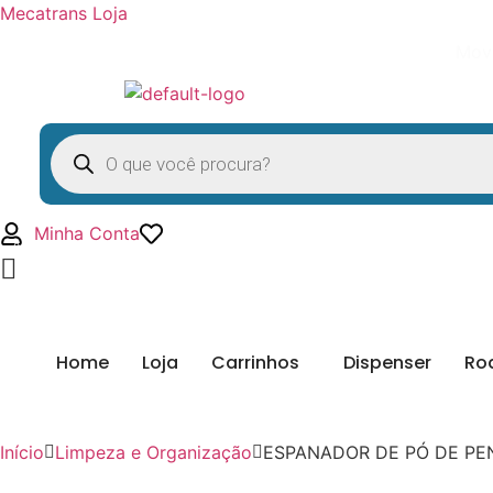
Mecatrans Loja
Movi
Pesquisar
produtos
Minha Conta
Home
Loja
Carrinhos
Dispenser
Ro
Início
Limpeza e Organização
ESPANADOR DE PÓ DE PE