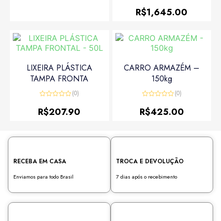
Avaliação
0
R$
1,645.00
de
5
LIXEIRA PLÁSTICA
CARRO ARMAZÉM –
TAMPA FRONTA
150kg
(0)
(0)
Avaliação
Avaliação
0
0
R$
207.90
R$
425.00
de
de
5
5
RECEBA EM CASA
TROCA E DEVOLUÇÃO
Enviamos para todo Brasil
7 dias após o recebimento