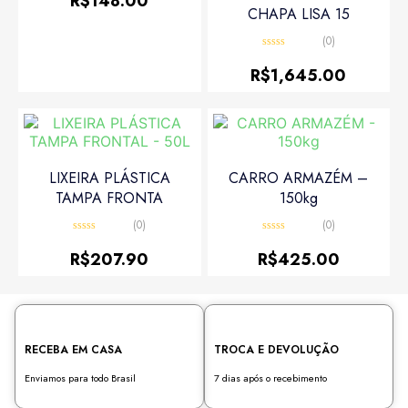
R$
148.00
de
CHAPA LISA 15
5
(0)
Avaliação
0
R$
1,645.00
de
5
LIXEIRA PLÁSTICA
CARRO ARMAZÉM –
TAMPA FRONTA
150kg
(0)
(0)
Avaliação
Avaliação
0
0
R$
207.90
R$
425.00
de
de
5
5
RECEBA EM CASA
TROCA E DEVOLUÇÃO
Enviamos para todo Brasil
7 dias após o recebimento