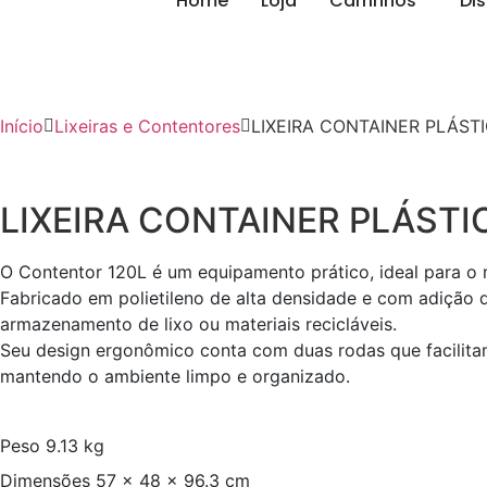
Home
Loja
Carrinhos
Di
Início
Lixeiras e Contentores
LIXEIRA CONTAINER PLÁSTI
LIXEIRA CONTAINER PLÁSTI
O Contentor 120L é um equipamento prático, ideal para o m
Fabricado em polietileno de alta densidade e com adição d
armazenamento de lixo ou materiais recicláveis.
Seu design ergonômico conta com duas rodas que facilit
mantendo o ambiente limpo e organizado.
Peso
9.13 kg
Dimensões
57 × 48 × 96.3 cm