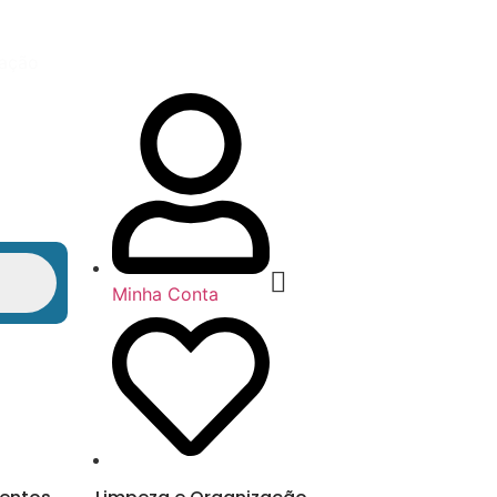
vação
Minha Conta