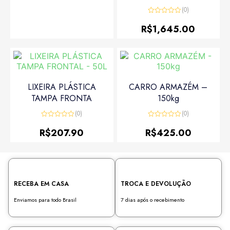
(0)
Avaliação
0
R$
1,645.00
de
5
LIXEIRA PLÁSTICA
CARRO ARMAZÉM –
TAMPA FRONTA
150kg
(0)
(0)
Avaliação
Avaliação
0
0
R$
207.90
R$
425.00
de
de
5
5
RECEBA EM CASA
TROCA E DEVOLUÇÃO
Enviamos para todo Brasil
7 dias após o recebimento