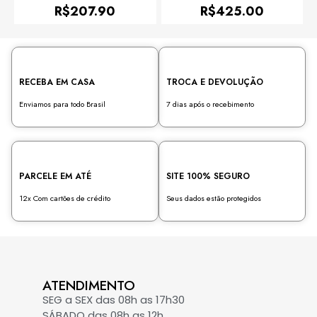
0
0
R$
207.90
R$
425.00
de
de
5
5
RECEBA EM CASA
TROCA E DEVOLUÇÃO
Enviamos para todo Brasil
7 dias após o recebimento
PARCELE EM ATÉ
SITE 100% SEGURO
12x Com cartões de crédito
Seus dados estão protegidos
ATENDIMENTO
SEG a SEX das 08h as 17h30
SÁBADO das 08h as 12h