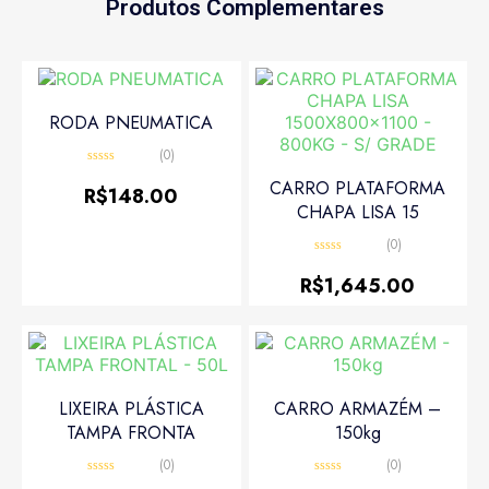
Produtos Complementares
RODA PNEUMATICA
(0)
Avaliação
CARRO PLATAFORMA
0
R$
148.00
de
CHAPA LISA 15
5
(0)
Avaliação
0
R$
1,645.00
de
5
LIXEIRA PLÁSTICA
CARRO ARMAZÉM –
TAMPA FRONTA
150kg
(0)
(0)
Avaliação
Avaliação