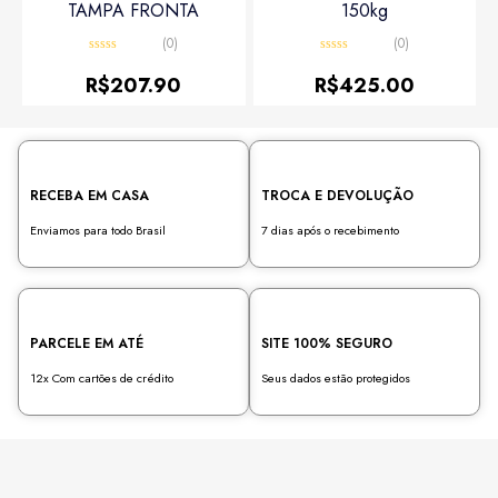
TAMPA FRONTA
150kg
(0)
(0)
Avaliação
Avaliação
0
0
R$
207.90
R$
425.00
de
de
5
5
RECEBA EM CASA
TROCA E DEVOLUÇÃO
Enviamos para todo Brasil
7 dias após o recebimento
PARCELE EM ATÉ
SITE 100% SEGURO
12x Com cartões de crédito
Seus dados estão protegidos