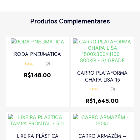
Produtos Complementares
RODA PNEUMATICA
(0)
Avaliação
CARRO PLATAFORMA
0
R$
148.00
de
CHAPA LISA 15
5
(0)
Avaliação
0
R$
1,645.00
de
5
LIXEIRA PLÁSTICA
CARRO ARMAZÉM –