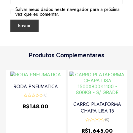
Salvar meus dados neste navegador para a próxima
vez que eu comentar.
Produtos Complementares
RODA PNEUMATICA
(0)
Avaliação
CARRO PLATAFORMA
0
R$
148.00
de
CHAPA LISA 15
5
(0)
Avaliação
0
R$
1,645.00
de