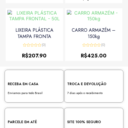
5
LIXEIRA PLÁSTICA
CARRO ARMAZÉM –
TAMPA FRONTA
150kg
(0)
(0)
Avaliação
Avaliação
0
0
R$
207.90
R$
425.00
de
de
5
5
RECEBA EM CASA
TROCA E DEVOLUÇÃO
Enviamos para todo Brasil
7 dias após o recebimento
PARCELE EM ATÉ
SITE 100% SEGURO